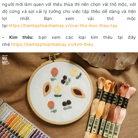
người mới làm quen với thêu thùa thì nên chọn vải thô mộc, với
độ cứng và sợi vải lý tưởng cho việc tập thêu dễ dàng và tiện
lợi nhất. Bạn xem vải thô mộc
tại
https://tiemtaphoanhamay.vn/vai-tho-moc-theu-tay
- Kim thêu:
bạn xem các loại kim thêu tại đây
nhé
https://tiemtaphoanhamay.vn/kim-theu