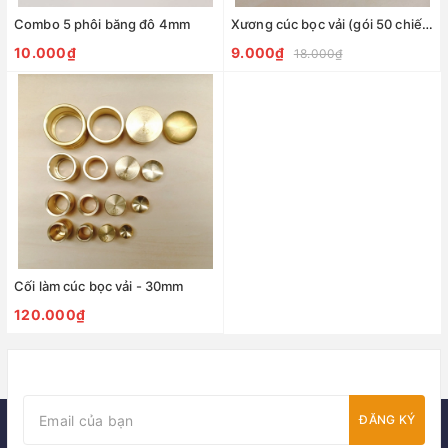
Combo 5 phôi băng đô 4mm
Xương cúc bọc vải (gói 50 chiếc) - 30mm
10.000₫
9.000₫
18.000₫
Cối làm cúc bọc vải - 30mm
120.000₫
ĐĂNG KÝ