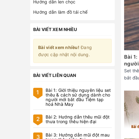
Hướng dẫn len chọc
Hướng dẫn làm đồ tái chế
BÀI VIẾT XEM NHIỀU
Bài viết xem nhiều!
Đang
được cập nhật nội dung.
Bài 1
người
Set th
BÀI VIẾT LIÊN QUAN
bắt đầu
Bài 1: Giới thiệu nguyên liệu set
1
thêu & cách sử dụng dành cho
người mới bắt đầu Tiệm tạp
hoá Nhà May
Bài 2: Hướng dẫn thêu mũi đột
2
thưa trong thêu hiện đại
Bài 3: Hướng dẫn mũi đột mau
3