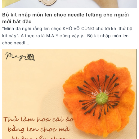
Bộ kit nhập môn len chọc needle felting cho người
mới bắt đầu
"Mình đã nghĩ rằng len chọc KHÓ VÔ CÙNG cho tới khi thử bộ
kit này". À thực ra là M.A.Y cũng vậy ý. Bộ kit nhập môn len
chọc needl...