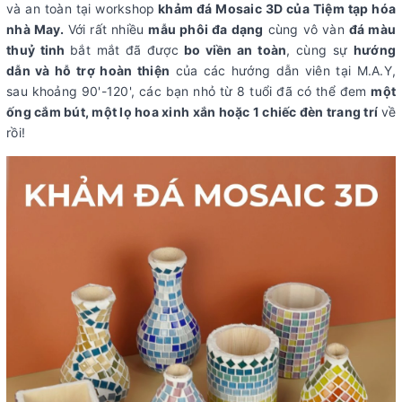
và an toàn tại workshop
khảm đá Mosaic 3D của Tiệm tạp hóa
nhà May.
Với rất nhiều
mẫu phôi đa dạng
cùng vô vàn
đá màu
thuỷ tinh
bắt mắt đã được
bo viền an toàn
, cùng sự
hướng
dẫn và hỗ trợ hoàn thiện
của các hướng dẫn viên tại M.A.Y,
sau khoảng 90'-120', các bạn nhỏ từ 8 tuổi đã có thể đem
một
ống cắm bút, một lọ hoa xinh xắn hoặc 1 chiếc đèn trang trí
về
rồi!