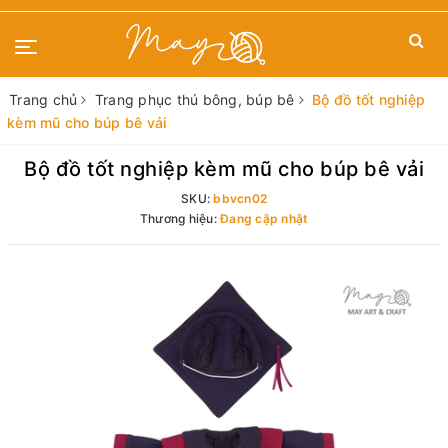
Trang chủ
Trang phục thú bông, búp bê
Bộ đồ tốt nghiệp
kèm mũ cho búp bê vải
Bộ đồ tốt nghiệp kèm mũ cho búp bê vải
SKU:
bbvcn02
Thương hiệu:
Đang cập nhật