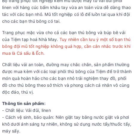
Bộ trang phục tốt nghiệp kèm mũ được may từ vải đũi phối
linen với hàng cúc bấm khâu tay vừa an toàn vừa dễ dàng thao
tác với các bạn nhỏ. Mũ tốt nghiệp có lỗ để luồn tai qua khi đội
cho các bạn thú bông có tai.
Trang phục mặc vừa cho cả các bạn thú bông và búp bê vải
của Tiệm tạp hoá Nhà May.
Tuy nhiên cần lưu ý một số bạn thú
bông đội mũ tốt nghiệp không quá hợp, cần cân nhắc trước khi
mua là Cá sấu & Ếch.
Chất liệu vải an toàn, đường may chắc chắn, sản phẩm thường
được mua kèm với các loại phôi thú bông của Tiệm để trở thành
món quà hoàn hảo cho các bạn nhỏ trải nghiệm thay đồ, phối
đồ cho thú bông theo sở thích và phong cách cá nhân vô cùng
độc đáo, thú vị.
Thông tin sản phẩm:
- Chất liệu: Vải đũi, linen
- Cách vệ sinh, bảo quản: Nên giặt tay bằng nước giặt và phơi
khô dưới ánh sáng tự nhiên, không sử dụng nước tẩy/thuốc tẩy,
máy sấy.