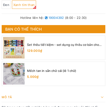
Đen
Xanh tím than
Hotline liên hệ:
19004392
(8:00 - 22:30)
BẠN CÓ THỂ THÍCH
Set thêu tiết kiệm - set dụng cụ thêu cơ bản cho
người mới bắt đầu
129.000₫
Mếch tan in sẵn chữ cái (lẻ 1 chữ)
5.000₫
MÔ TẢ