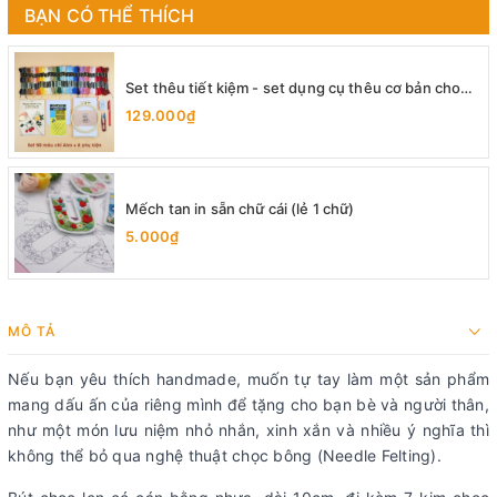
BẠN CÓ THỂ THÍCH
Set thêu tiết kiệm - set dụng cụ thêu cơ bản cho
người mới bắt đầu
129.000₫
Mếch tan in sẵn chữ cái (lẻ 1 chữ)
5.000₫
MÔ TẢ
Nếu bạn yêu thích handmade, muốn tự tay làm một sản phẩm
mang dấu ấn của riêng mình để tặng cho bạn bè và người thân,
như một món lưu niệm nhỏ nhắn, xinh xắn và nhiều ý nghĩa thì
không thể bỏ qua nghệ thuật chọc bông (Needle Felting).