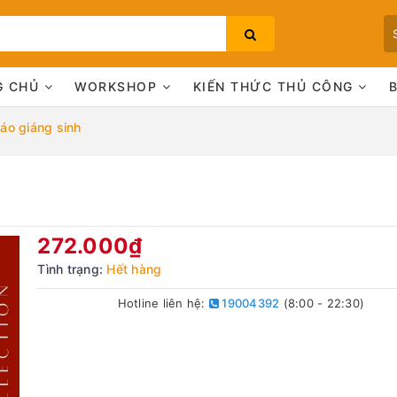
G CHỦ
WORKSHOP
KIẾN THỨC THỦ CÔNG
o giáng sinh
Bạn chưa xem sản phẩm nào
272.000₫
Tình trạng:
Hết hàng
Hotline liên hệ:
19004392
(8:00 - 22:30)