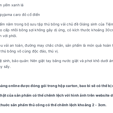
ần yếm xanh lá
 pyjama caro đỏ cổ điển
ẩm nằm trong bộ sưu tập thú bông vải chủ đề Giáng sinh của Tiệ
ao cấp nhồi bông sợi không gây dị ứng, có kích thước khoảng 30
 với phôi.
iệu vải an toàn, đường may chắc chắn, sản phẩm là món quà hoàn h
 thú bông vô cùng độc đáo, thú vị.
ệ sinh, bảo quản: Nên giặt tay bằng nước giặt và phơi khô dưới á
áy sấy.
hàng online được đóng gói trong hộp carton, bao bì sẽ có thể b
thật của sản phẩm có thể chênh lệch với hình ảnh trên website do 
 thuớc sản phẩm thủ công có thể chênh lệch khoảng 2 - 3cm.