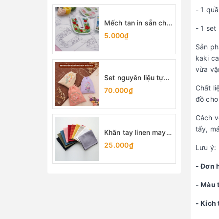
- 1 qu
Mếch tan in sẵn chữ
- 1 set
cái (lẻ 1 chữ)
5.000₫
Sản ph
kaki c
vừa vặn
Set nguyên liệu tự
làm túi rút thêu hoa
Chất l
70.000₫
đồ cho
Cách v
tẩy, m
Khăn tay linen may
sẵn viền 25x25cm
25.000₫
Lưu ý:
- Đơn 
- Màu 
- Kích