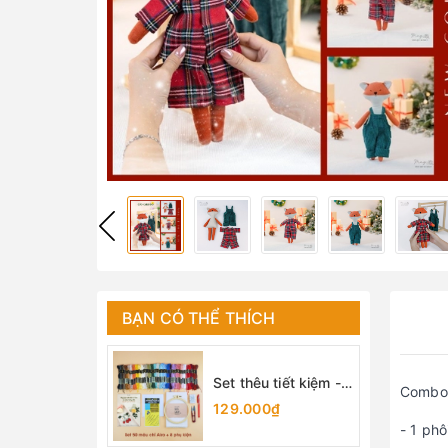
BẠN CÓ THỂ THÍCH
Set thêu tiết kiệm -
Combo
set dụng cụ thêu cơ
129.000₫
bản cho người mới
- 1 phô
bắt đầu