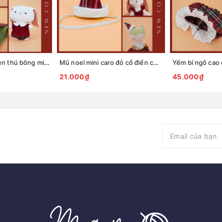
Set quần áo cổ sen thú bông mini phong cách noel
Mũ noel mini caro đỏ cổ điển cho thú bông
21.000₫
45.000₫