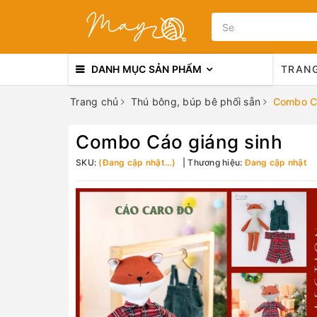
DANH MỤC SẢN PHẨM
TRAN
Trang chủ
Thú bông, búp bê phối sẵn
Combo Cá
Combo Cáo giáng sinh
SKU:
(Đang cập nhật...)
Thương hiệu:
Đang cập nhật