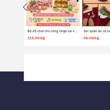
Bộ đồ chơi thủ công nhập vai với thú bông mini Tiệm tạp hoá nhà May
125.000₫
59.000₫