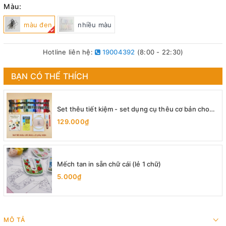
Màu:
màu đen
nhiều màu
Hotline liên hệ:
19004392
(8:00 - 22:30)
BẠN CÓ THỂ THÍCH
Set thêu tiết kiệm - set dụng cụ thêu cơ bản cho
người mới bắt đầu
129.000₫
Mếch tan in sẵn chữ cái (lẻ 1 chữ)
5.000₫
MÔ TẢ