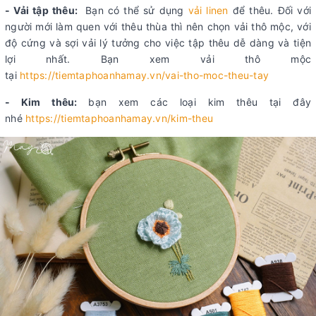
- Vải tập thêu:
Bạn có thể sử dụng
vải linen
để thêu. Đối với
người mới làm quen với thêu thùa thì nên chọn vải thô mộc, với
độ cứng và sợi vải lý tưởng cho việc tập thêu dễ dàng và tiện
lợi nhất. Bạn xem vải thô mộc
tại
https://tiemtaphoanhamay.vn/vai-tho-moc-theu-tay
- Kim thêu:
bạn xem các loại kim thêu tại đây
nhé
https://tiemtaphoanhamay.vn/kim-theu