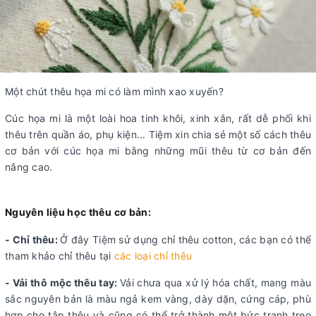
Một chút thêu họa mi có làm mình xao xuyến?
Cúc họa mi là một loài hoa tinh khôi, xinh xắn, rất dễ phối khi
thêu trên quần áo, phụ kiện... Tiệm xin chia sẻ một số cách thêu
cơ bản với cúc họa mi bằng những mũi thêu từ cơ bản đến
nâng cao.
Nguyên liệu học thêu cơ bản:
- Chỉ thêu:
Ở đây Tiệm sử dụng chỉ thêu cotton, các bạn có thể
tham khảo chỉ thêu tại
các loại chỉ thêu
- Vải thô mộc thêu tay:
Vải chưa qua xử lý hóa chất, mang màu
sắc nguyên bản là màu ngả kem vàng, dày dặn, cứng cáp, phù
hợp cho tập thêu và cũng có thể trở thành một bức tranh treo