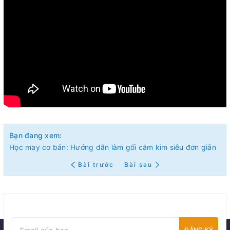
Bạn đang xem:
Học may cơ bản: Hướng dẫn làm gối cắm kim siêu đơn giản
Bài trước
Bài sau
ĐĂNG KÝ