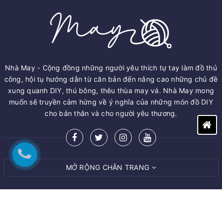
Nhà May - Cộng đồng những người yêu thích tự tay làm đồ thủ
công, hội tụ hướng dẫn từ căn bản đến nâng cao những chủ đề
xung quanh DIY, thú bông, thêu thùa may vá. Nhà May mong
muốn sẽ truyền cảm hứng về ý nghĩa của những món đồ DIY
cho bản thân và cho người yêu thương.
MỞ RỘNG CHÂN TRANG
© Bản quyền thuộc về
M.A.Y ART AND CRAFT VIET NAM CO.,LTD
Cung cấp bởi
Sapo