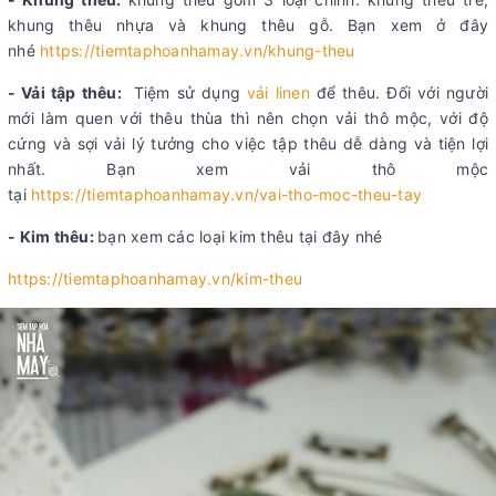
khung thêu nhựa và khung thêu gỗ. Bạn xem ở đây
nhé
https://tiemtaphoanhamay.vn/khung-theu
- Vải tập thêu:
Tiệm sử dụng
vải linen
để thêu. Đối với người
mới làm quen với thêu thùa thì nên chọn vải thô mộc, với độ
cứng và sợi vải lý tưởng cho việc tập thêu dễ dàng và tiện lợi
nhất. Bạn xem vải thô mộc
tại
https://tiemtaphoanhamay.vn/vai-tho-moc-theu-tay
- Kim thêu:
bạn xem các loại kim thêu tại đây nhé
https://tiemtaphoanhamay.vn/kim-theu