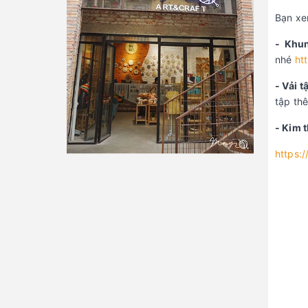
Bạn xe
- Khu
nhé
ht
- Vải t
tập thê
- Kim 
https: