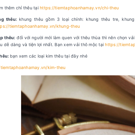
m thêm chỉ thêu tại
https://tiemtaphoanhamay.vn/chi-theu
ng thêu:
khung thêu gồm 3 loại chính: khung thêu tre, khu
tps://tiemtaphoanhamay.vn/khung-theu
ập thêu:
đối với người mới làm quen với thêu thùa thì nên chọn vải
u dễ dàng và tiện lợi nhất. Bạn xem vải thô mộc tại
https://tiemt
thêu:
bạn xem các loại kim thêu tại đây nhé
//tiemtaphoanhamay.vn/kim-theu