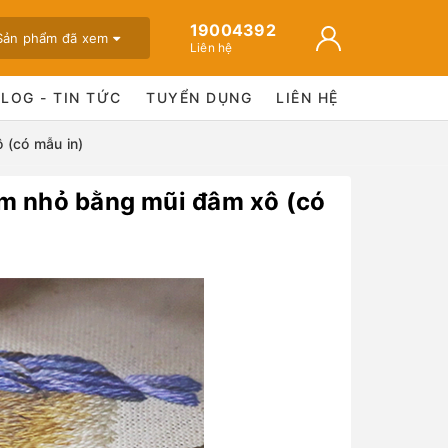
19004392
Sản phẩm đã xem
Liên hệ
BLOG - TIN TỨC
TUYỂN DỤNG
LIÊN HỆ
 (có mẫu in)
m nhỏ bằng mũi đâm xô (có