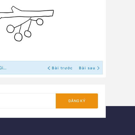
Hướng dẫn phối màu và thêu một chú chim nhỏ bằng mũi đâm xô (có mẫu in)
Bài trước
Bài sau
ĐĂNG KÝ