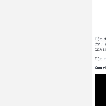
Tiệm s
CS1: T
CS2: K
Tiệm m
Xem vi