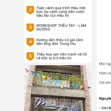
Toàn cảnh quá trình thêu một
2
bức bọ cánh cứng bên vườn
dâu tây (có mẫu in)
WORKSHOP THÊU TAY - LÀM
3
GƯƠNG
Hướng dẫn thêu cô gái cầm
4
đèn lồng đón Trung thu
Thêu hoa sen trên tranh vẽ hồ
5
cá độc lạ (có mẫu in)
Mọi ng
Hôm na
Chị em
Nguyên
- Chỉ 