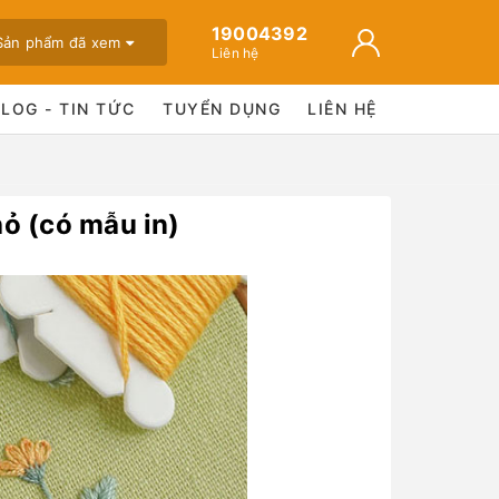
19004392
Sản phẩm đã xem
Liên hệ
BLOG - TIN TỨC
TUYỂN DỤNG
LIÊN HỆ
ỏ (có mẫu in)