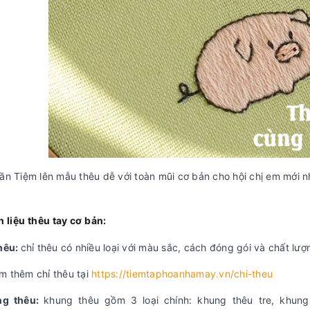
uần Tiệm lên mẫu thêu dễ với toàn mũi cơ bản cho hội chị em mới 
 liệu thêu tay cơ bản:
thêu:
chỉ thêu có nhiều loại với màu sắc, cách đóng gói và chất lư
m thêm chỉ thêu tại
https://tiemtaphoanhamay.vn/chi-theu
ng thêu:
khung thêu gồm 3 loại chính: khung thêu tre, khu