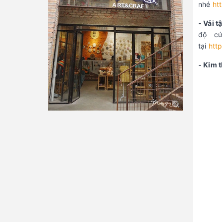
nhé
ht
- Vải t
độ cứ
tại
htt
- Kim 