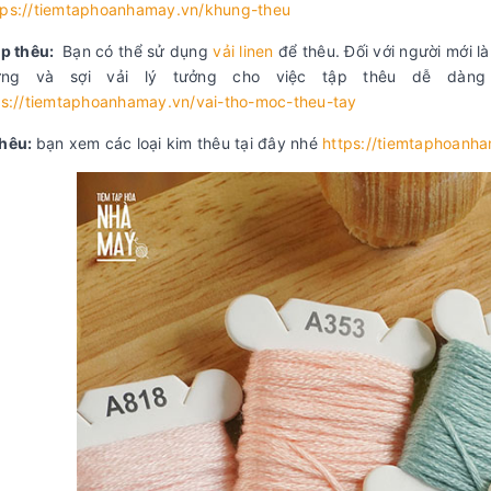
tps://tiemtaphoanhamay.vn/khung-theu
ập thêu:
Bạn có thể sử dụng
vải linen
để thêu. Đối với người mới là
ng và sợi vải lý tưởng cho việc tập thêu dễ dàng
ps://tiemtaphoanhamay.vn/vai-tho-moc-theu-tay
thêu:
bạn xem các loại kim thêu tại đây nhé
https://tiemtaphoanh