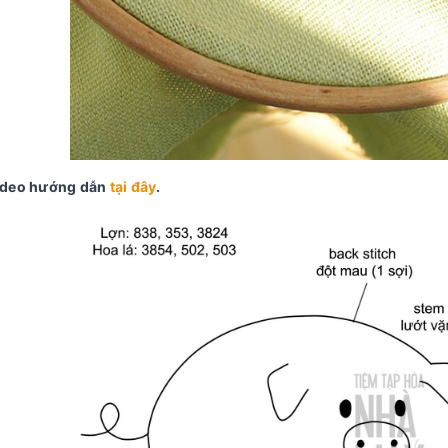
ideo hướng dẫn
tại đây
.