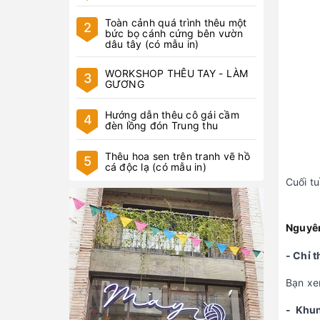
Toàn cảnh quá trình thêu một
2
bức bọ cánh cứng bên vườn
dâu tây (có mẫu in)
WORKSHOP THÊU TAY - LÀM
3
GƯƠNG
Hướng dẫn thêu cô gái cầm
4
đèn lồng đón Trung thu
Thêu hoa sen trên tranh vẽ hồ
5
cá độc lạ (có mẫu in)
Cuối t
Nguyên
- Chỉ 
Bạn xe
- Khu