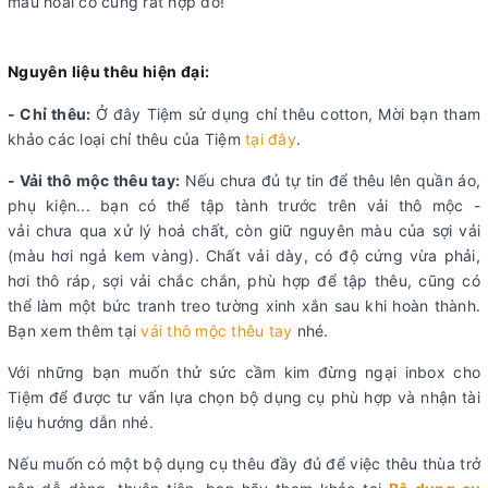
màu hoài cổ cũng rất hợp đó!
Nguyên liệu thêu hiện đại:
- Chỉ thêu:
Ở đây Tiệm sử dụng chỉ thêu cotton, Mời bạn tham
khảo các loại chỉ thêu của Tiệm
tại đây
.
- Vải thô mộc thêu tay:
Nếu chưa đủ tự tin để thêu lên quần áo,
phụ kiện... bạn có thể tập tành trước trên vải thô mộc -
vải chưa qua xử lý hoá chất, còn giữ nguyên màu của sợi vải
(màu hơi ngả kem vàng). Chất vải dày, có độ cứng vừa phải,
hơi thô ráp, sợi vải chắc chắn, phù hợp để tập thêu, cũng có
thể làm một bức tranh treo tường xinh xắn sau khi hoàn thành.
Bạn xem thêm tại
vải thô mộc thêu tay
nhé.
Với những bạn muốn thử sức cầm kim đừng ngại inbox cho
Tiệm để được tư vấn lựa chọn bộ dụng cụ phù hợp và nhận tài
liệu hướng dẫn nhé.
Nếu muốn có một bộ dụng cụ thêu đầy đủ để việc thêu thùa trở