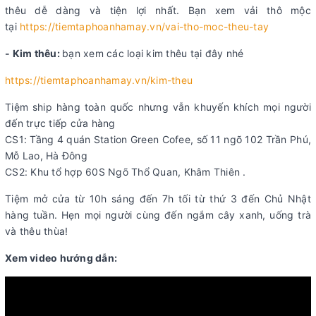
thêu dễ dàng và tiện lợi nhất. Bạn xem vải thô mộc
tại
https://tiemtaphoanhamay.vn/vai-tho-moc-theu-tay
- Kim thêu:
bạn xem các loại kim thêu tại đây nhé
https://tiemtaphoanhamay.vn/kim-theu
Tiệm ship hàng toàn quốc nhưng vẫn khuyến khích mọi người
đến trực tiếp cửa hàng
CS1: Tầng 4 quán Station Green Cofee, số 11 ngõ 102 Trần Phú,
Mỗ Lao, Hà Đông
CS2: Khu tổ hợp 60S Ngõ Thổ Quan, Khâm Thiên .
Tiệm mở cửa từ 10h sáng đến 7h tối từ thứ 3 đến Chủ Nhật
hàng tuần. Hẹn mọi người cùng đến ngắm cây xanh, uống trà
và thêu thùa!
Xem video hướng dẫn: