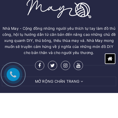
Nhà May - Cộng đồng những người yêu thích tự tay làm đồ thủ
công, hội tụ hướng dẫn từ căn bản đến nâng cao những chủ đề
xung quanh DIY, thú bông, thêu thùa may vá. Nhà May mong
muốn sẽ truyền cảm hứng về ý nghĩa của những món đồ DIY
cho bản thân và cho người yêu thương.
MỞ RỘNG CHÂN TRANG
© Bản quyền thuộc về
M.A.Y ART AND CRAFT VIET NAM CO.,LTD
Cung cấp bởi
Sapo