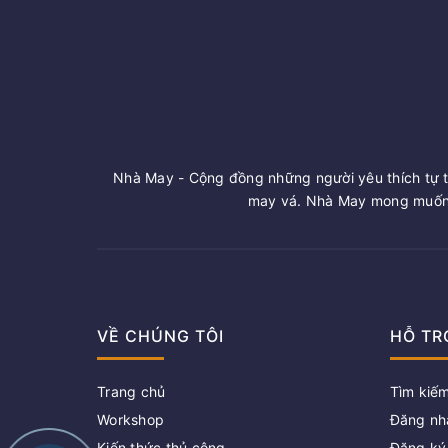
Nhà May - Cộng đồng những người yêu thích tự t
may vá. Nhà May mong muốn 
VỀ CHÚNG TÔI
HỖ TR
Trang chủ
Tìm kiế
Workshop
Đăng nh
Kiến thức thủ công
Đăng ký