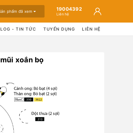
19004392
Sản phẩm đã xem
Liên hệ
BLOG - TIN TỨC
TUYỂN DỤNG
LIÊN HỆ
 mũi xoắn bọ