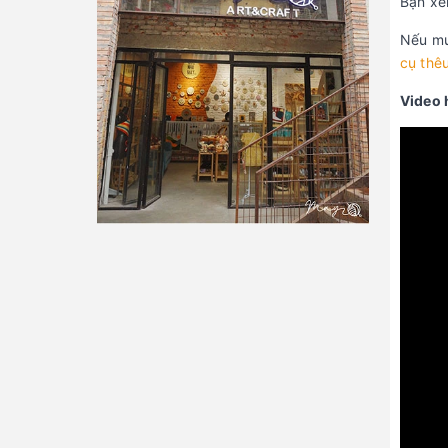
Bạn xe
Nếu mu
cụ thê
Video 