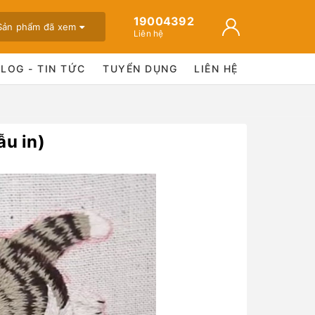
19004392
Sản phẩm đã xem
Liên hệ
BLOG - TIN TỨC
TUYỂN DỤNG
LIÊN HỆ
u in)