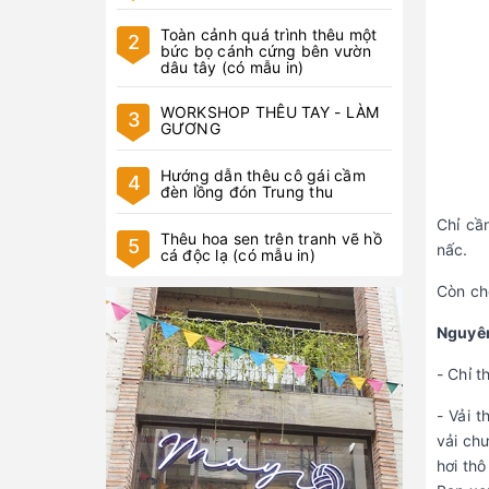
Toàn cảnh quá trình thêu một
2
bức bọ cánh cứng bên vườn
dâu tây (có mẫu in)
WORKSHOP THÊU TAY - LÀM
3
GƯƠNG
Hướng dẫn thêu cô gái cầm
4
đèn lồng đón Trung thu
Chỉ cầ
Thêu hoa sen trên tranh vẽ hồ
5
nấc.
cá độc lạ (có mẫu in)
Còn ch
Nguyên
- Chỉ 
- Vải 
vải ch
hơi thô