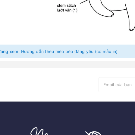
đang xem:
Hướng dẫn thêu mèo béo đáng yêu (có mẫu in)