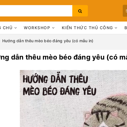
G CHỦ
WORKSHOP
KIẾN THỨC THỦ CÔNG
Hướng dẫn thêu mèo béo đáng yêu (có mẫu in)
ng dẫn thêu mèo béo đáng yêu (có mẫ
Bạn chưa xem sản phẩm nào