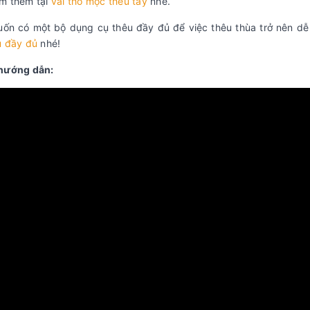
m thêm tại
vải thô mộc thêu tay
nhé.
ốn có một bộ dụng cụ thêu đầy đủ để việc thêu thùa trở nên dễ 
u đầy đủ
nhé!
hướng dẫn: