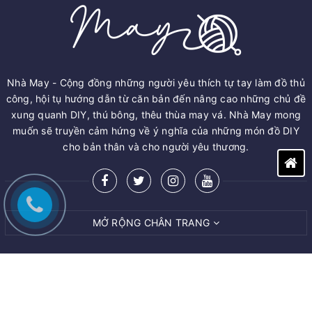
Nhà May - Cộng đồng những người yêu thích tự tay làm đồ thủ
công, hội tụ hướng dẫn từ căn bản đến nâng cao những chủ đề
xung quanh DIY, thú bông, thêu thùa may vá. Nhà May mong
muốn sẽ truyền cảm hứng về ý nghĩa của những món đồ DIY
cho bản thân và cho người yêu thương.
MỞ RỘNG CHÂN TRANG
© Bản quyền thuộc về
M.A.Y ART AND CRAFT VIET NAM CO.,LTD
Cung cấp bởi
Sapo