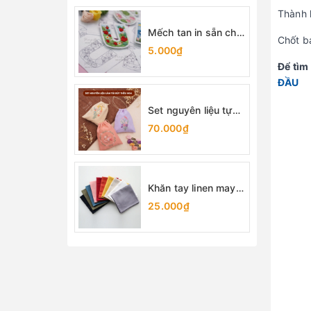
Thành 
Mếch tan in sẵn chữ
Chốt b
cái (lẻ 1 chữ)
5.000₫
Để tìm
ĐẦU
Set nguyên liệu tự
làm túi rút thêu hoa
70.000₫
Khăn tay linen may
sẵn viền 25x25cm
25.000₫