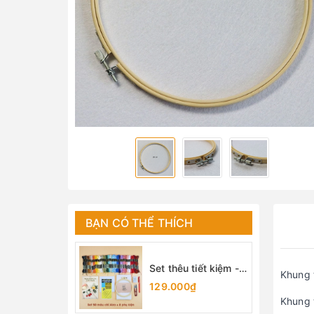
BẠN CÓ THỂ THÍCH
Set thêu tiết kiệm -
Khung 
set dụng cụ thêu cơ
129.000₫
bản cho người mới
Khung t
bắt đầu