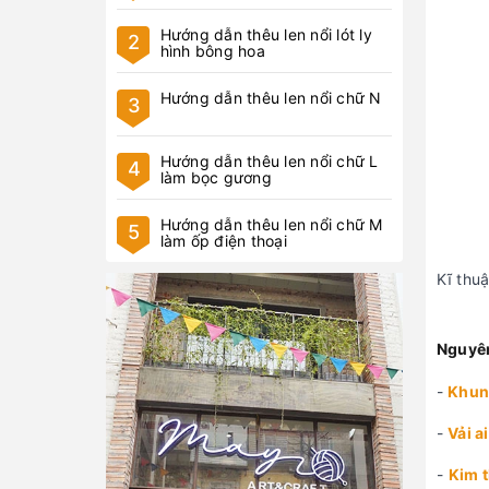
Hướng dẫn thêu len nổi lót ly
2
hình bông hoa
Hướng dẫn thêu len nổi chữ N
3
Hướng dẫn thêu len nổi chữ L
4
làm bọc gương
Hướng dẫn thêu len nổi chữ M
5
làm ốp điện thoại
Kĩ thuậ
Nguyên
-
Khung
-
Vải a
-
Kim t