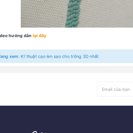
ideo hướng dẫn
tại đây
đang xem:
Kĩ thuật cạo len sao cho trông 3D nhất