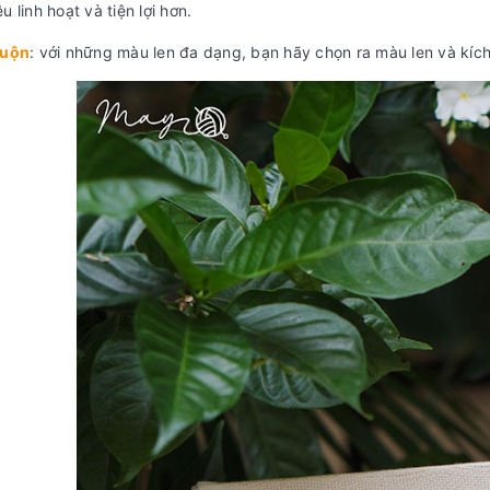
u linh hoạt và tiện lợi hơn.
cuộn
: với những màu len đa dạng, bạn hãy chọn ra màu len và kíc