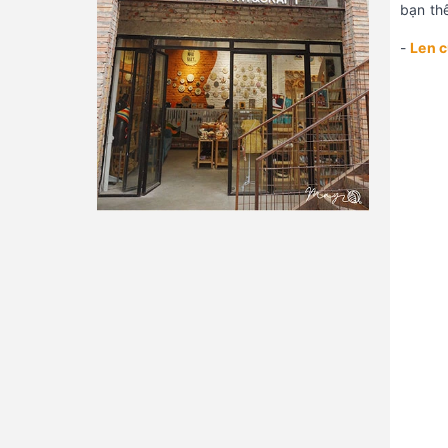
bạn thê
-
Len 