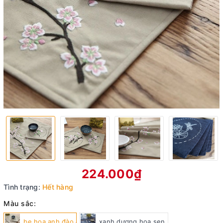
224.000₫
Tình trạng:
Hết hàng
Màu sắc:
be hoa anh đào
xanh dương hoa sen