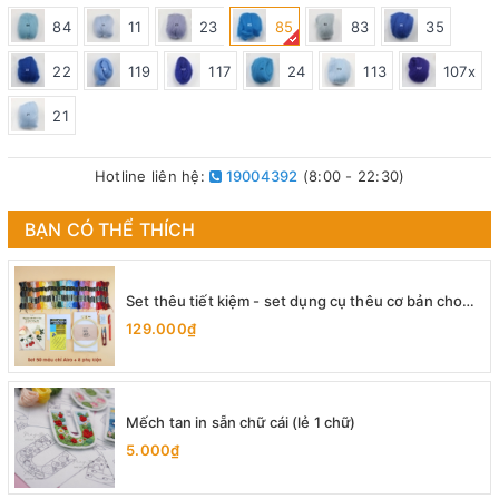
84
11
23
85
83
35
22
119
117
24
113
107x
21
Hotline liên hệ:
19004392
(8:00 - 22:30)
BẠN CÓ THỂ THÍCH
Set thêu tiết kiệm - set dụng cụ thêu cơ bản cho
người mới bắt đầu
129.000₫
Mếch tan in sẵn chữ cái (lẻ 1 chữ)
5.000₫