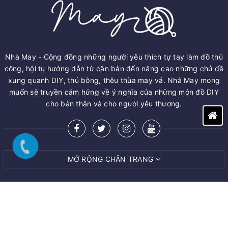
Nhà May - Cộng đồng những người yêu thích tự tay làm đồ thủ
công, hội tụ hướng dẫn từ căn bản đến nâng cao những chủ đề
xung quanh DIY, thú bông, thêu thùa may vá. Nhà May mong
muốn sẽ truyền cảm hứng về ý nghĩa của những món đồ DIY
cho bản thân và cho người yêu thương.
MỞ RỘNG CHÂN TRANG
© Bản quyền thuộc về
M.A.Y ART AND CRAFT VIET NAM CO.,LTD
Cung cấp bởi
Sapo