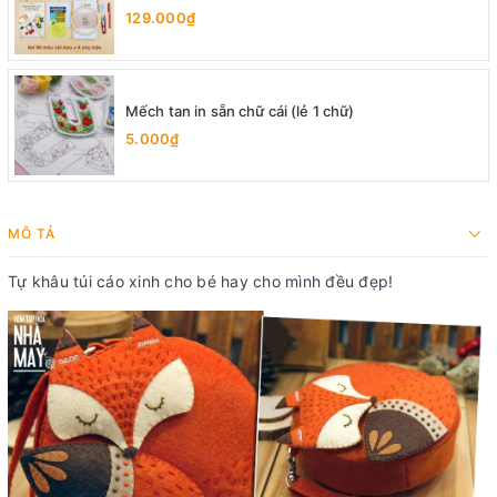
người mới bắt đầu
129.000₫
Mếch tan in sẵn chữ cái (lẻ 1 chữ)
5.000₫
MÔ TẢ
Tự khâu túi cáo xinh cho bé hay cho mình đều đẹp!