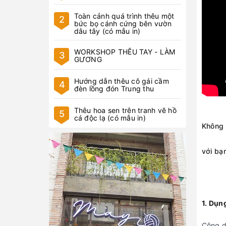
Toàn cảnh quá trình thêu một
2
bức bọ cánh cứng bên vườn
dâu tây (có mẫu in)
WORKSHOP THÊU TAY - LÀM
3
GƯƠNG
Hướng dẫn thêu cô gái cầm
4
đèn lồng đón Trung thu
Thêu hoa sen trên tranh vẽ hồ
5
cá độc lạ (có mẫu in)
Không 
với bạ
1. Dụn
Công d