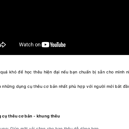
quá khó để học thêu hiện đại nếu bạn chuẩn bị sẵn cho mình nh
n những dụng cụ thêu cơ bản nhất phù hợp với người mới bắt đầu
g cụ thêu cơ bản - khung thêu
ụng: Giúp mặt vải căng cho bạn thêu dễ dàng hơn.