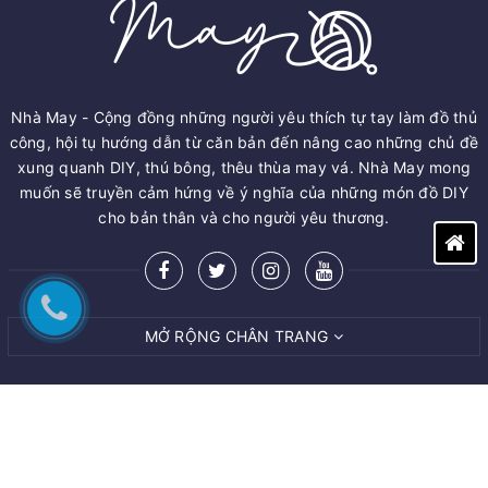
Nhà May - Cộng đồng những người yêu thích tự tay làm đồ thủ
công, hội tụ hướng dẫn từ căn bản đến nâng cao những chủ đề
xung quanh DIY, thú bông, thêu thùa may vá. Nhà May mong
muốn sẽ truyền cảm hứng về ý nghĩa của những món đồ DIY
cho bản thân và cho người yêu thương.
MỞ RỘNG CHÂN TRANG
© Bản quyền thuộc về
M.A.Y ART AND CRAFT VIET NAM CO.,LTD
Cung cấp bởi
Sapo