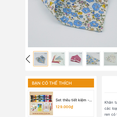
BẠN CÓ THỂ THÍCH
Set thêu tiết kiệm -
Khăn t
set dụng cụ thêu cơ
129.000₫
các lo
bản cho người mới
ren có 
bắt đầu