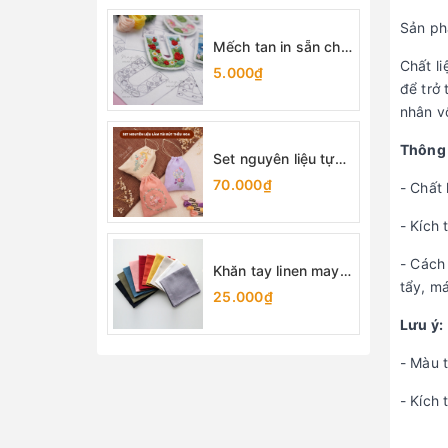
Sản phẩ
Mếch tan in sẵn chữ
cái (lẻ 1 chữ)
Chất l
5.000₫
để trở
nhân v
Thông 
Set nguyên liệu tự
làm túi rút thêu hoa
70.000₫
- Chất 
- Kích
- Cách
Khăn tay linen may
tẩy, m
sẵn viền 25x25cm
25.000₫
Lưu ý:
- Màu t
- Kích