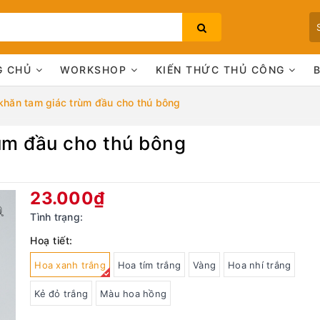
G CHỦ
WORKSHOP
KIẾN THỨC THỦ CÔNG
khăn tam giác trùm đầu cho thú bông
rùm đầu cho thú bông
Bạn chưa xem sản phẩm nào
23.000₫
Tình trạng:
Hoạ tiết:
Hoa xanh trắng
Hoa tím trắng
Vàng
Hoa nhí trắng
Kẻ đỏ trắng
Màu hoa hồng