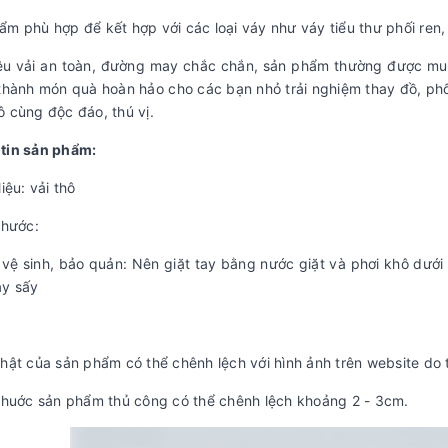
m phù hợp để kết hợp với các loại váy như váy tiểu thư phối ren, 
iệu vải an toàn, đường may chắc chắn, sản phẩm thường được mua
 thành món quà hoàn hảo cho các bạn nhỏ trải nghiệm thay đồ, ph
ô cùng độc đáo, thú vị.
tin sản phẩm:
liệu: vải thô
 thước:
 vệ sinh, bảo quản: Nên giặt tay bằng nước giặt và phơi khô dướ
áy sấy
hật của sản phẩm có thể chênh lệch với hình ảnh trên website do th
 thuớc sản phẩm thủ công có thể chênh lệch khoảng 2 - 3cm.