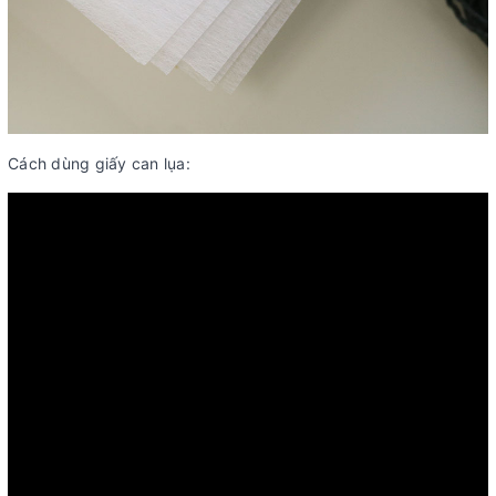
Cách dùng giấy can lụa: