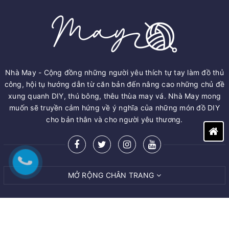
Nhà May - Cộng đồng những người yêu thích tự tay làm đồ thủ
công, hội tụ hướng dẫn từ căn bản đến nâng cao những chủ đề
xung quanh DIY, thú bông, thêu thùa may vá. Nhà May mong
muốn sẽ truyền cảm hứng về ý nghĩa của những món đồ DIY
cho bản thân và cho người yêu thương.
MỞ RỘNG CHÂN TRANG
© Bản quyền thuộc về
M.A.Y ART AND CRAFT VIET NAM CO.,LTD
Cung cấp bởi
Sapo