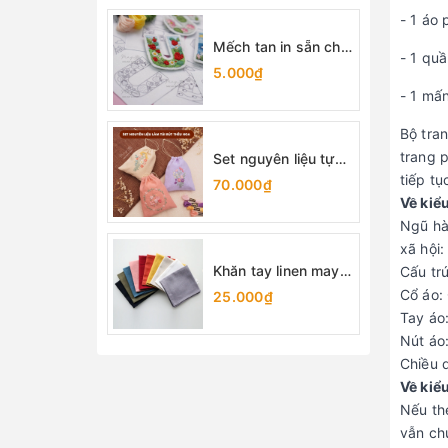
- 1 áo
Mếch tan in sẵn chữ
- 1 qu
cái (lẻ 1 chữ)
5.000₫
- 1 mấ
Bộ tra
trang 
Set nguyên liệu tự
làm túi rút thêu hoa
tiếp t
70.000₫
Về kiể
Ngũ hà
xã hội:
Khăn tay linen may
Cấu trú
sẵn viền 25x25cm
Cổ áo:
25.000₫
Tay áo
Nút áo
Chiều 
Về kiể
Nếu th
vẫn ch