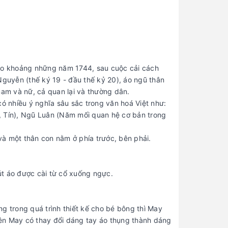
vào khoảng những năm 1744, sau cuộc cải cách
uyễn (thế ký 19 - đầu thế kỷ 20), áo ngũ thân
nam và nữ, cả quan lại và thường dân.
ó nhiều ý nghĩa sâu sắc trong văn hoá Việt như:
, Tín), Ngũ Luân (Năm mối quan hệ cơ bản trong
 và một thân con nằm ở phía trước, bên phải.
út áo được cài từ cổ xuống ngực.
g trong quá trình thiết kế cho bé bông thì May
ên May có thay đổi dáng tay áo thụng thành dáng