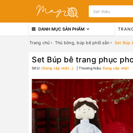
DANH MỤC SẢN PHẨM
TRAN
Trang chủ
Thú bông, búp bê phối sẵn
Set Búp 
Set Búp bê trang phục ph
SKU:
(Đang cập nhật...)
Thương hiệu:
Đang cập nhật