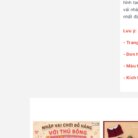
hình t
vải nh
nhất đ
Lưu ý:
- Tran
- Đơn 
- Màu 
- Kích