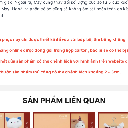
am giác. Ngoài ra, May cũng thay đổi số lượng cúc áo từ 5 cúc xu
à May. Ngoài ra phần cổ áo cũng sẽ không ôm sát hoàn toàn do kí
ịnh.
g phục này chỉ được thiết kế để vừa với búp bê, thú bông không
hàng online được đóng gói trong hộp carton, bao bì sẽ có thể b
thật của sản phẩm có thể chênh lệch với hình ảnh trên website do 
 thước sản phẩm thủ công có thể chênh lệch khoảng 2 - 3cm.
SẢN PHẨM LIÊN QUAN