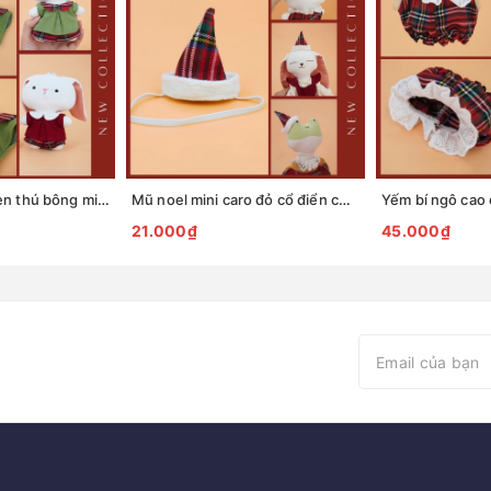
Set quần áo cổ sen thú bông mini phong cách noel
Mũ noel mini caro đỏ cổ điển cho thú bông
21.000₫
45.000₫