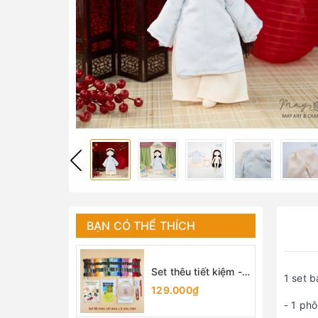
BẠN CÓ THỂ THÍCH
Set thêu tiết kiệm -
1 set 
set dụng cụ thêu cơ
129.000₫
bản cho người mới
- 1 phô
bắt đầu