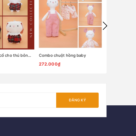
Yếm bí ngô cao cổ cho thú bông mini
Combo chuột hồng baby
Combo chó nâ
272.000₫
301.000₫
ĐĂNG KÝ