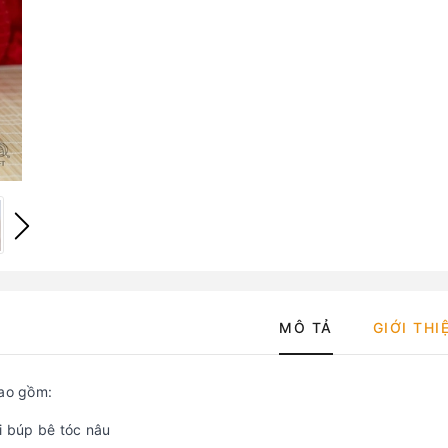
MÔ TẢ
GIỚI THI
bao gồm:
i búp bê tóc nâu