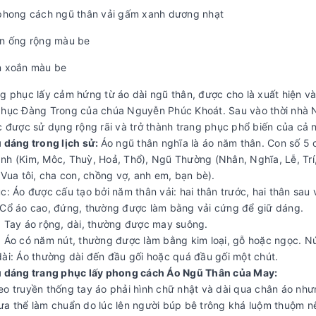
 phong cách ngũ thân vải gấm xanh dương nhạt
ần ống rộng màu be
n xoắn màu be
ng phục lấy cảm hứng từ áo dài ngũ thân, được cho là xuất hiện 
phục Đàng Trong của chúa Nguyễn Phúc Khoát. Sau vào thời nhà Ng
ục được sử dụng rộng rãi và trở thành trang phục phổ biến của cả 
u dáng trong lịch sử:
Áo ngũ thân nghĩa là áo năm thân. Con số 5 c
nh (Kim, Môc, Thuỳ, Hoả, Thổ), Ngũ Thường (Nhân, Nghĩa, Lễ, Trí
 Vua tôi, cha con, chồng vợ, anh em, bạn bè).
c: Áo được cấu tạo bởi năm thân vải: hai thân trước, hai thân sau
 Cổ áo cao, đứng, thường được làm bằng vải cứng để giữ dáng.
: Tay áo rộng, dài, thường được may suông.
: Áo có năm nút, thường được làm bằng kim loại, gỗ hoặc ngọc. N
dài: Áo thường dài đến đầu gối hoặc quá đầu gối một chút.
u dáng trang phục lấy phong cách Áo Ngũ Thân của May:
eo truyền thống tay áo phải hình chữ nhật và dài qua chân áo nhưn
ưa thể làm chuẩn do lúc lên người búp bê trông khá luộm thuộm n