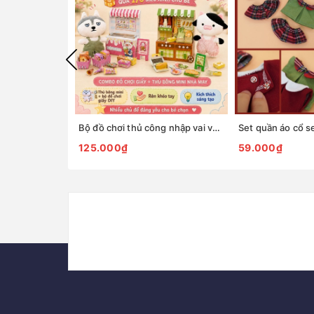
Bộ đồ chơi thủ công nhập vai với thú bông mini Tiệm tạp hoá nhà May
125.000₫
59.000₫