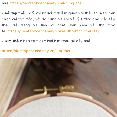
nhé
https://tiemtaphoanhamay.vn/khung-theu
- Vải tập thêu:
đối với người mới làm quen với thêu thùa thì nên
chọn vải thô mộc, với độ cứng và sợi vải lý tưởng cho việc tập
thêu dễ dàng và tiện lợi nhất. Bạn xem vải thô mộc
tại
https://tiemtaphoanhamay.vn/vai-tho-moc-theu-tay
- Kim thêu:
bạn xem các loại kim thêu tại đây nhé
https://tiemtaphoanhamay.vn/kim-theu