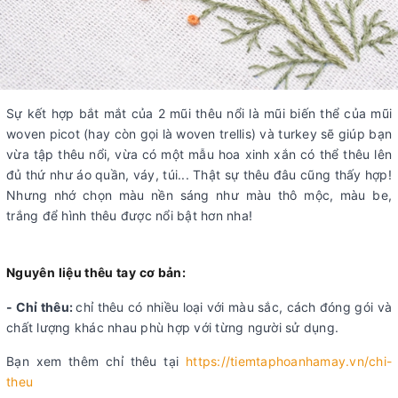
Sự kết hợp bắt mắt của 2 mũi thêu nổi là mũi biến thể của mũi
woven picot (hay còn gọi là woven trellis) và turkey sẽ giúp bạn
vừa tập thêu nổi, vừa có một mẫu hoa xinh xắn có thể thêu lên
đủ thứ như áo quần, váy, túi... Thật sự thêu đâu cũng thấy hợp!
Nhưng nhớ chọn màu nền sáng như màu thô mộc, màu be,
trắng để hình thêu được nổi bật hơn nha!
Nguyên liệu thêu tay cơ bản:
- Chỉ thêu:
chỉ thêu có nhiều loại với màu sắc, cách đóng gói và
chất lượng khác nhau phù hợp với từng người sử dụng.
Bạn xem thêm chỉ thêu tại
https://tiemtaphoanhamay.vn/chi-
theu