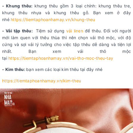
- Khung thêu:
khung thêu gồm 3 loại chính: khung thêu tre,
khung thêu nhựa và khung thêu gỗ. Bạn xem ở đây
nhé
https://tiemtaphoanhamay.vn/khung-theu
- Vải tập thêu:
Tiệm sử dụng
vải linen
để thêu. Đối với người
mới làm quen với thêu thùa thì nên chọn vải thô mộc, với độ
cứng và sợi vải lý tưởng cho việc tập thêu dễ dàng và tiện lợi
nhất. Bạn xem vải thô mộc
tại
https://tiemtaphoanhamay.vn/vai-tho-moc-theu-tay
- Kim thêu:
bạn xem các loại kim thêu tại đây nhé
https://tiemtaphoanhamay.vn/kim-theu