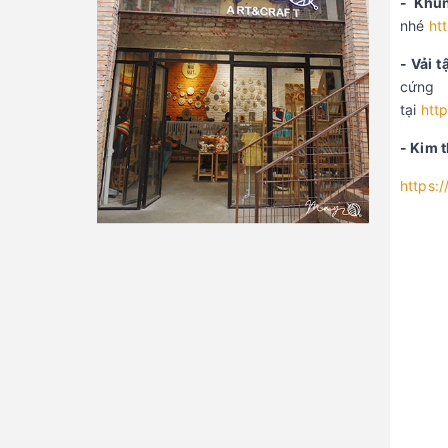
- Khu
nhé
ht
- Vải t
cứng 
tại
htt
- Kim 
https: