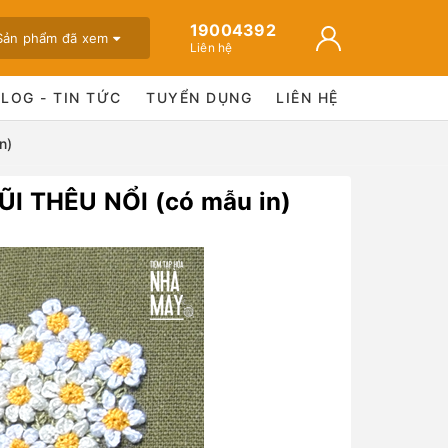
19004392
Sản phẩm đã xem
Liên hệ
BLOG - TIN TỨC
TUYỂN DỤNG
LIÊN HỆ
n)
I THÊU NỔI (có mẫu in)