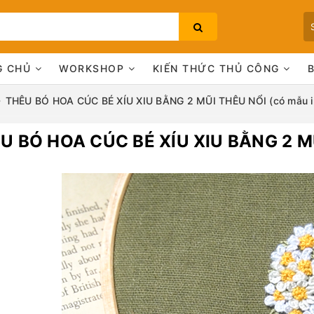
G CHỦ
WORKSHOP
KIẾN THỨC THỦ CÔNG
THÊU BÓ HOA CÚC BÉ XÍU XIU BẰNG 2 MŨI THÊU NỔI (có mẫu i
U BÓ HOA CÚC BÉ XÍU XIU BẰNG 2 MŨ
Bạn chưa xem sản phẩm nào