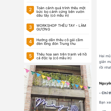
Toàn cảnh quá trình thêu một
2
bức bọ cánh cứng bên vườn
dâu tây (có mẫu in)
WORKSHOP THÊU TAY - LÀM
3
GƯƠNG
Hướng dẫn thêu cô gái cầm
4
đèn lồng đón Trung thu
Thêu hoa sen trên tranh vẽ hồ
5
Hai mũ
cá độc lạ (có mẫu in)
giản m
rồi nha
Nguyên
- Chỉ 
Bạn xe