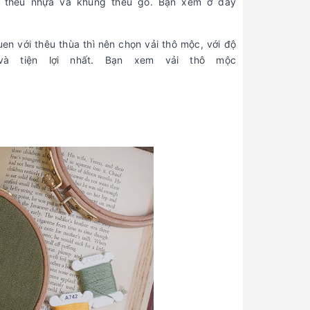
ng thêu nhựa và khung thêu gỗ. Bạn xem ở đây
en với thêu thùa thì nên chọn vải thô mộc, với độ
à tiện lợi nhất. Bạn xem vải thô mộc