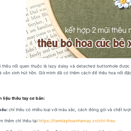
i thêu nổi quen thuộc là lazy daisy và detached buttonhole được
à vẫn xinh hút hồn. Giờ mình đã có thêm cách để thêu hoa nổi đặc 
!
 liệu thêu tay cơ bản:
thêu:
chỉ thêu có nhiều loại với màu sắc, cách đóng gói và chất lư
m thêm chỉ thêu tại
https://tiemtaphoanhamay.vn/chi-theu