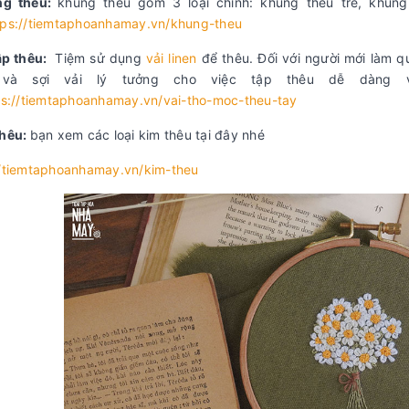
ng thêu:
khung thêu gồm 3 loại chính: khung thêu tre, khu
tps://tiemtaphoanhamay.vn/khung-theu
ập thêu:
Tiệm sử dụng
vải linen
để thêu. Đối với người mới làm qu
và sợi vải lý tưởng cho việc tập thêu dễ dàng v
ps://tiemtaphoanhamay.vn/vai-tho-moc-theu-tay
thêu:
bạn xem các loại kim thêu tại đây nhé
//tiemtaphoanhamay.vn/kim-theu