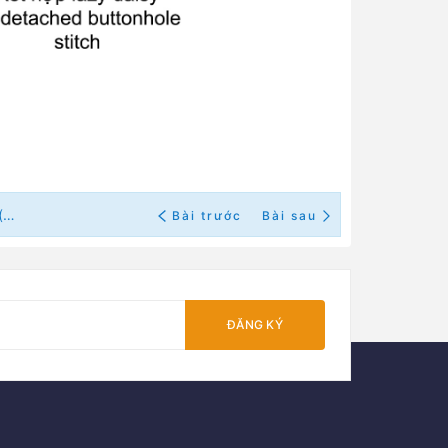
THÊU BÓ HOA CÚC BÉ XÍU XIU BẰNG 2 MŨI THÊU NỔI (có mẫu in)
Bài trước
Bài sau
ĐĂNG KÝ