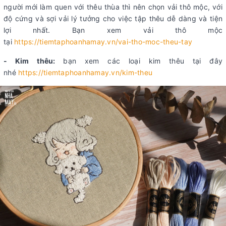
người mới làm quen với thêu thùa thì nên chọn vải thô mộc, với
độ cứng và sợi vải lý tưởng cho việc tập thêu dễ dàng và tiện
lợi nhất. Bạn xem vải thô mộc
tại
https://tiemtaphoanhamay.vn/vai-tho-moc-theu-tay
- Kim thêu:
bạn xem các loại kim thêu tại đây
nhé
https://tiemtaphoanhamay.vn/kim-theu