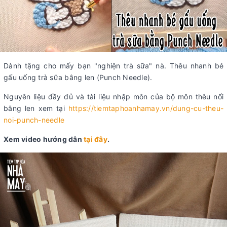
Dành tặng cho mấy bạn "nghiện trà sữa" nà. Thêu nhanh bé
gấu uống trà sữa bằng len (Punch Needle).
Nguyên liệu đầy đủ và tài liệu nhập môn của bộ môn thêu nổi
bằng len xem tại
https://tiemtaphoanhamay.vn/dung-cu-theu-
noi-punch-needle
Xem video hướng dẫn
tại đây
.