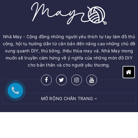
Nhà May - Cộng đồng những người yêu thích tự tay làm đồ thủ
công, hội tụ hướng dẫn từ căn bản đến nâng cao những chủ đề
xung quanh DIY, thú bông, thêu thùa may vá. Nhà May mong
muốn sẽ truyền cảm hứng về ý nghĩa của những món đồ DIY
cho bản thân và cho người yêu thương.
MỞ RỘNG CHÂN TRANG
© Bản quyền thuộc về
M.A.Y ART AND CRAFT VIET NAM CO.,LTD
Cung cấp bởi
Sapo