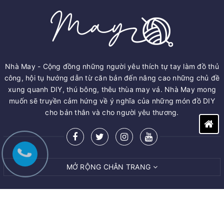
Nhà May - Cộng đồng những người yêu thích tự tay làm đồ thủ
công, hội tụ hướng dẫn từ căn bản đến nâng cao những chủ đề
xung quanh DIY, thú bông, thêu thùa may vá. Nhà May mong
muốn sẽ truyền cảm hứng về ý nghĩa của những món đồ DIY
cho bản thân và cho người yêu thương.
MỞ RỘNG CHÂN TRANG
© Bản quyền thuộc về
M.A.Y ART AND CRAFT VIET NAM CO.,LTD
Cung cấp bởi
Sapo