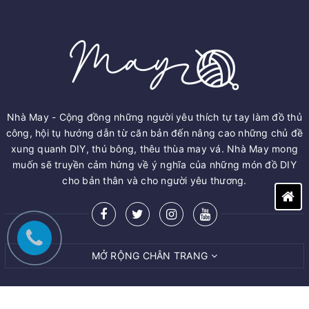
Nhà May - Cộng đồng những người yêu thích tự tay làm đồ thủ
công, hội tụ hướng dẫn từ căn bản đến nâng cao những chủ đề
xung quanh DIY, thú bông, thêu thùa may vá. Nhà May mong
muốn sẽ truyền cảm hứng về ý nghĩa của những món đồ DIY
cho bản thân và cho người yêu thương.
MỞ RỘNG CHÂN TRANG
© Bản quyền thuộc về
M.A.Y ART AND CRAFT VIET NAM CO.,LTD