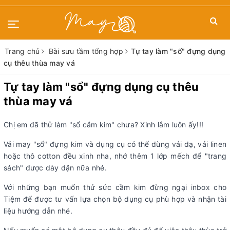
Trang chủ
Bài sưu tầm tổng hợp
Tự tay làm "sổ" đựng dụng
cụ thêu thùa may vá
Tự tay làm "sổ" đựng dụng cụ thêu
thùa may vá
Chị em đã thử làm "sổ cắm kim" chưa? Xinh lắm luôn ấy!!!
Vải may "sổ" đựng kim và dụng cụ có thể dùng vải dạ, vải linen
hoặc thô cotton đều xinh nha, nhớ thêm 1 lớp mếch để "trang
sách" được dày dặn nữa nhé.
Với những bạn muốn thử sức cầm kim đừng ngại inbox cho
Tiệm để được tư vấn lựa chọn bộ dụng cụ phù hợp và nhận tài
liệu hướng dẫn nhé.