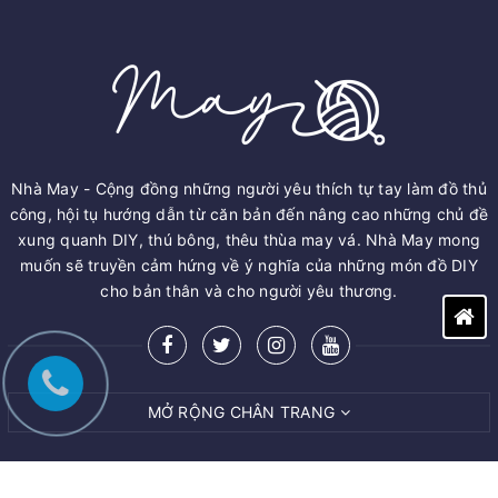
Nhà May - Cộng đồng những người yêu thích tự tay làm đồ thủ
công, hội tụ hướng dẫn từ căn bản đến nâng cao những chủ đề
xung quanh DIY, thú bông, thêu thùa may vá. Nhà May mong
muốn sẽ truyền cảm hứng về ý nghĩa của những món đồ DIY
cho bản thân và cho người yêu thương.
MỞ RỘNG CHÂN TRANG
© Bản quyền thuộc về
M.A.Y ART AND CRAFT VIET NAM CO.,LTD