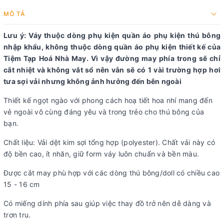
MÔ TẢ
Lưu ý: Váy thuộc dòng phụ kiện quần áo phụ kiện thú bông
nhập khẩu, không thuộc dòng quần áo phụ kiện thiết kế của
Tiệm Tạp Hoá Nhà May. Vì vậy đường may phía trong sẽ chỉ
cắt nhiệt và không vắt sổ nên vẫn sẽ có 1 vài trường hợp hơi
tưa sợi vải nhưng không ảnh hưởng đến bên ngoài
Thiết kế ngọt ngào với phong cách hoạ tiết hoa nhí mang đến
vẻ ngoài vô cùng đáng yêu và trong trẻo cho thú bông của
bạn.
Chất liệu: Vải dệt kim sợi tổng hợp (polyester). Chất vải này có
độ bền cao, ít nhăn, giữ form váy luôn chuẩn và bền màu.
Được cắt may phù hợp với các dòng thú bông/doll có chiều cao
15 - 16 cm
Có miếng dính phía sau giúp việc thay đồ trở nên dễ dàng và
trơn tru.