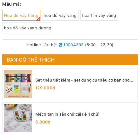
Mẫu mã:
Hoa đỏ váy hồng
hoa đỏ váy vàng
hoa tím váy vàng
hoa đỏ váy xanh dương
Hotline liên hệ:
19004392
(8:00 - 22:30)
BẠN CÓ THỂ THÍCH
Set thêu tiết kiệm - set dụng cụ thêu cơ bản cho
người mới bắt đầu
129.000₫
Mếch tan in sẵn chữ cái (lẻ 1 chữ)
5.000₫