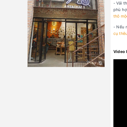
- Vải 
phù hợ
thô mộ
- Nếu 
cụ thê
Video 