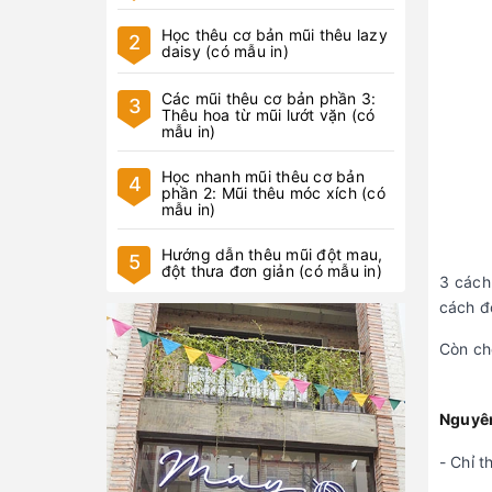
Học thêu cơ bản mũi thêu lazy
2
daisy (có mẫu in)
Các mũi thêu cơ bản phần 3:
3
Thêu hoa từ mũi lướt vặn (có
mẫu in)
Học nhanh mũi thêu cơ bản
4
phần 2: Mũi thêu móc xích (có
mẫu in)
Hướng dẫn thêu mũi đột mau,
5
đột thưa đơn giản (có mẫu in)
3 cách
cách đ
Còn ch
Nguyên
- Chỉ t