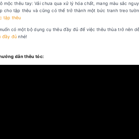
thô mộc thêu tay: Vải chưa qua xử lý hóa chất, mang màu sắc ng
p cho tập thêu và cũng có thể trở thành một bức tranh treo tườ
c tập thêu
muốn có một bộ dụng cụ thêu đầy đủ để việc thêu thùa trở nên dễ
u đầy đủ
nhé!
hướng dẫn thêu tóc: