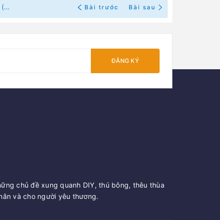
Bài 19: 3 cách thêu tóc đơn giản cho người mới bắt đầu (có mẫu in)
Bài trước
Bài sau
ĐĂNG KÝ
hững chủ đề xung quanh DIY, thú bông, thêu thùa
ân và cho người yêu thương.