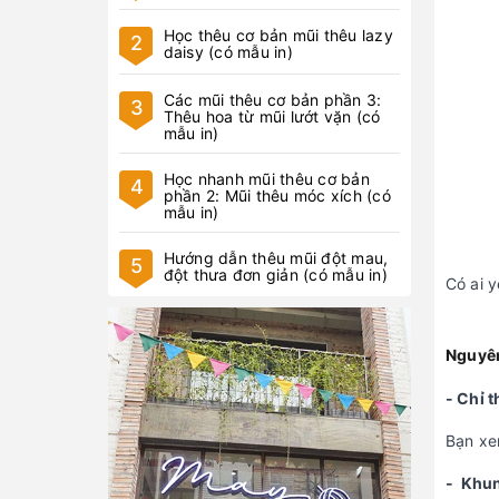
Học thêu cơ bản mũi thêu lazy
2
daisy (có mẫu in)
Các mũi thêu cơ bản phần 3:
3
Thêu hoa từ mũi lướt vặn (có
mẫu in)
Học nhanh mũi thêu cơ bản
4
phần 2: Mũi thêu móc xích (có
mẫu in)
Hướng dẫn thêu mũi đột mau,
5
đột thưa đơn giản (có mẫu in)
Có ai 
Nguyên
- Chỉ 
Bạn xe
- Khu