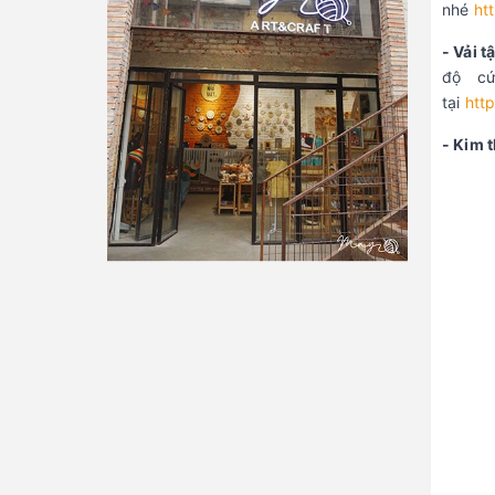
nhé
ht
- Vải t
độ cứ
tại
htt
- Kim 