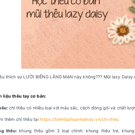
yêu thích sự LƯỜI BIẾNG LÃNG MẠN này không??? Mũi lazy Daisy 
 liệu thêu tay cơ bản:
thêu:
chỉ thêu có nhiều loại với màu sắc, cách đóng gói và chất lư
m thêm chỉ thêu tại
https://tiemtaphoanhamay.vn/chi-theu
ng thêu:
khung thêu gồm 3 loại chính: khung thêu tre, khu