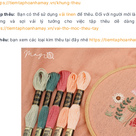
tps://tiemtaphoanhamay.vn/khung-theu
ập thêu:
Bạn có thể sử dụng
vải linen
để thêu. Đối với người mới là
ng và sợi vải lý tưởng cho việc tập thêu dễ dàng
ps://tiemtaphoanhamay.vn/vai-tho-moc-theu-tay
thêu:
bạn xem các loại kim thêu tại đây nhé
https://tiemtaphoanh