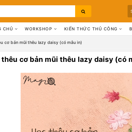
G CHỦ
WORKSHOP
KIẾN THỨC THỦ CÔNG
u cơ bản mũi thêu lazy daisy (có mẫu in)
 thêu cơ bản mũi thêu lazy daisy (có 
Bạn chưa xem sản phẩm nào