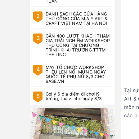
TUẦN
DANH SÁCH CÁC CỬA HÀNG
2
THỦ CÔNG CỦA M.A.Y ART &
CRAFT VIỆT NAM TẠI HÀ NỘI
GẦN 400 LƯỢT KHÁCH THAM
3
GIA TRẢI NGHIỆM WORKSHOP
THỦ CÔNG TẠI CHƯƠNG
TRÌNH KHAI TRƯƠNG TTTM
THE LINC
MAY TỔ CHỨC WORKSHOP
4
THÊU LEN NỔI MỪNG NGÀY
QUỐC TẾ PHỤ NỮ 8/3 CHO
BASE.VN
Tại s
Gợi ý 6 địa điểm đi chơi lý
5
Art &
tưởng, thú vị cho ngày 8/3
môn n
các bư