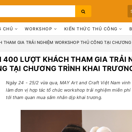
G CHỦ
WORKSHOP
KIẾN THỨC THỦ CÔNG
H THAM GIA TRẢI NGHIỆM WORKSHOP THỦ CÔNG TẠI CHƯƠNG 
 400 LƯỢT KHÁCH THAM GIA TRẢI
Bạn chưa xem sản phẩm nào
G TẠI CHƯƠNG TRÌNH KHAI TRƯƠNG
Ngày 24 - 25/2 vừa qua, MAY Art and Craft Việt Nam vi
làm đơn vị hợp tác tổ chức workshop trải nghiệm miễn ph
tới tham quan mua sắm nhân dịp khai trương.