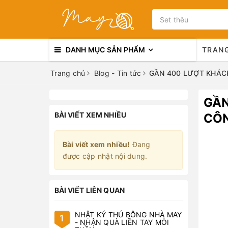
DANH MỤC SẢN PHẨM
TRAN
Trang chủ
Blog - Tin tức
GẦN 400 LƯỢT KHÁC
GẦN
BÀI VIẾT XEM NHIỀU
CÔN
Bài viết xem nhiều!
Đang
được cập nhật nội dung.
BÀI VIẾT LIÊN QUAN
NHẬT KÝ THÚ BÔNG NHÀ MAY
1
- NHẬN QUÀ LIỀN TAY MỖI