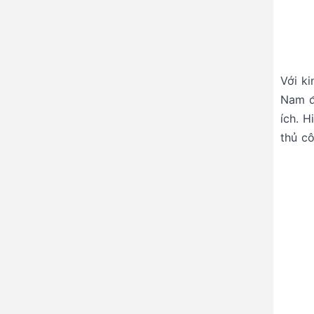
Với k
Nam đ
ích. 
thủ c