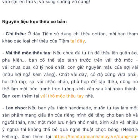
vào sợi len thú vị và sung sướng vô cùng!
Nguyên liệu học thêu cơ bản:
- Chỉ thêu:
Ở đây Tiệm sử dụng chỉ thêu cotton, mời bạn tham
khảo các loại chỉ thêu của Tiệm
tại đây
.
- Vải thô mộc thêu tay:
Nếu chưa đủ tự tin để thêu lên quần áo,
phụ kiện... bạn có thể tập tành trước trên vải thô mộc -
vải chưa qua xử lý hoá chất, còn giữ nguyên màu của sợi vải
(màu hơi ngả kem vàng). Chất vải dày, có độ cứng vừa phải,
hơi thô ráp, sợi vải chắc chắn, phù hợp để tập thêu, cũng có
thể làm một bức tranh treo tường xinh xắn sau khi hoàn thành.
Bạn xem thêm tại
vải thô mộc thêu tay
nhé.
- Len chọc:
Nếu bạn yêu thích handmade, muốn tự tay làm một
sản phẩm mang dấu ấn của riêng mình để tặng cho bạn bè và
người thân, như một món lưu niệm nhỏ nhắn, xinh xắn và nhiều
ý nghĩa thì không thể bỏ qua nghệ thuật chọc bông (Needle
Felting). Xem thêm tại
https://tiemtaphoanhamay.vn/dung-cu-