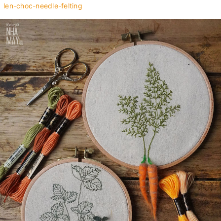
len-choc-needle-felting