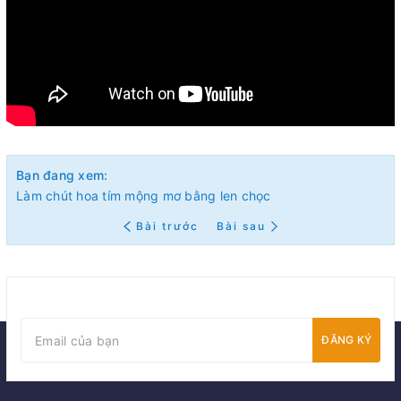
Bạn đang xem:
Làm chút hoa tím mộng mơ bằng len chọc
Bài trước
Bài sau
ĐĂNG KÝ