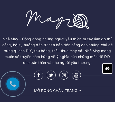
Nhà May - Cộng đồng những người yêu thích tự tay làm đồ thủ
công, hội tụ hướng dẫn từ căn bản đến nâng cao những chủ đề
xung quanh DIY, thú bông, thêu thùa may vá. Nhà May mong
muốn sẽ truyền cảm hứng về ý nghĩa của những món đồ DIY
cho bản thân và cho người yêu thương.
MỞ RỘNG CHÂN TRANG
© Bản quyền thuộc về
M.A.Y ART AND CRAFT VIET NAM CO.,LTD