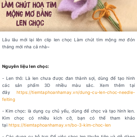
Lâu lâu mới lại lên clip len chọc Làm chút tím mộng mơ đón
tháng mới nha cả nhà~
Nguyên liệu len chọc:
- Len thô: Là len chưa được đan thành sợi, dùng để tạo hình
các sản phẩm 3D nhiều màu sắc. Xem thêm tại
đây
https://tiemtaphoanhamay.vn/dung-cu-len-choc-needle-
felting
- Kim chọc: là dụng cụ chủ yếu, dùng để chọc và tạo hình len.
Kim chọc có nhiều kích cỡ, bạn có thể tham khảo
tại
https://tiemtaphoanhamay.vn/bo-3-kim-choc-len
- Các dụng cụ hỗ trợ: Để việc chọc len thuận tiện và dễ dàng