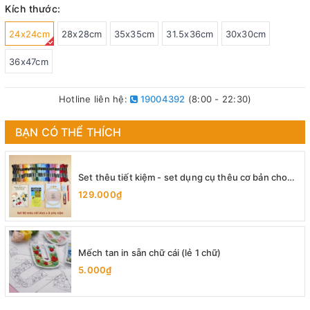
Kích thước:
24x24cm
28x28cm
35x35cm
31.5x36cm
30x30cm
36x47cm
Hotline liên hệ:
19004392
(8:00 - 22:30)
BẠN CÓ THỂ THÍCH
Set thêu tiết kiệm - set dụng cụ thêu cơ bản cho
người mới bắt đầu
129.000₫
Mếch tan in sẵn chữ cái (lẻ 1 chữ)
5.000₫