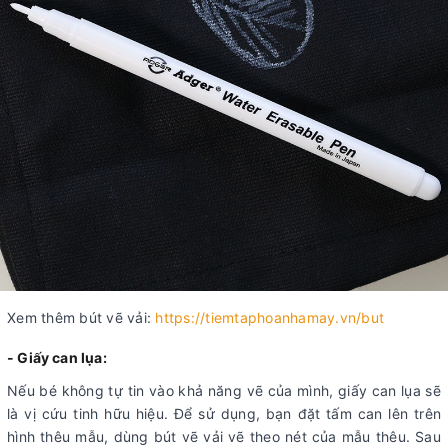
Xem thêm bút vẽ vải:
https://tiemtaphoanhamay.vn/but
- Giấy can lụa:
Nếu bé không tự tin vào khả năng vẽ của mình, giấy can lụa sẽ
là vị cứu tinh hữu hiệu. Để sử dụng, bạn đặt tấm can lên trên
hình thêu mẫu, dùng bút vẽ vải vẽ theo nét của mẫu thêu. Sau