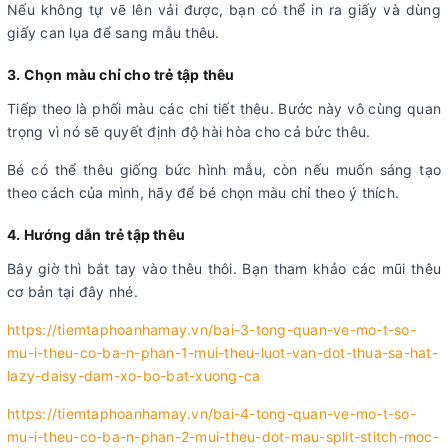
Nếu không tự vẽ lên vải được, bạn có thể in ra giấy và dùng
giấy can lụa để sang mẫu thêu.
3. Chọn màu chỉ cho trẻ tập thêu
Tiếp theo là phối màu các chi tiết thêu. Bước này vô cùng quan
trọng vì nó sẽ quyết định độ hài hòa cho cả bức thêu.
Bé có thể thêu giống bức hình mẫu, còn nếu muốn sáng tạo
theo cách của mình, hãy để bé chọn màu chỉ theo ý thích.
4. Hướng dẫn trẻ tập thêu
Bây giờ thì bắt tay vào thêu thôi. Bạn tham khảo các mũi thêu
cơ bản tại đây nhé.
https://tiemtaphoanhamay.vn/bai-3-tong-quan-ve-mo-t-so-
mu-i-theu-co-ba-n-phan-1-mui-theu-luot-van-dot-thua-sa-hat-
lazy-daisy-dam-xo-bo-bat-xuong-ca
https://tiemtaphoanhamay.vn/bai-4-tong-quan-ve-mo-t-so-
mu-i-theu-co-ba-n-phan-2-mui-theu-dot-mau-split-stitch-moc-